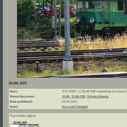
SU46-009
Opis:
9.07.2008 r. || SU46-009 manewruje na stacji 
Słowa kluczowe:
SU46
,
SU46-009
,
Gdynia Główna
Data publikacji:
03.05.2021
Autor
Krzysztof Newlacil
Poprzednie zdjęcie:
SU46-009