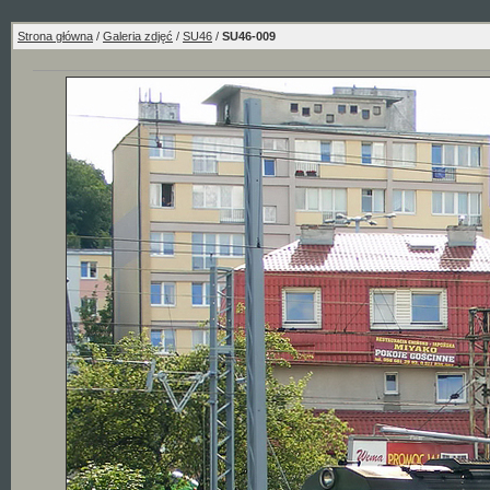
Strona główna
/
Galeria zdjęć
/
SU46
/
SU46-009